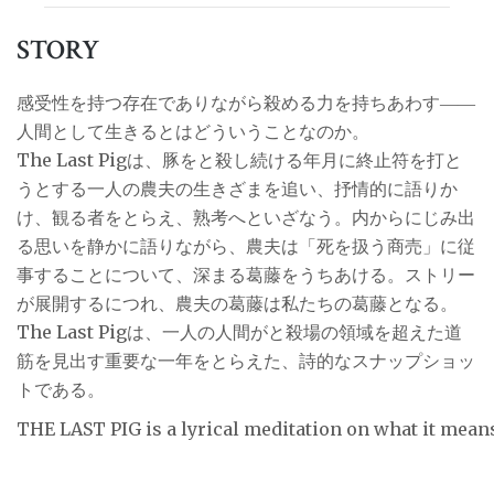
STORY
感受性を持つ存在でありながら殺める力を持ちあわす――
人間として生きるとはどういうことなのか。
The Last Pigは、豚をと殺し続ける年月に終止符を打と
うとする一人の農夫の生きざまを追い、抒情的に語りか
け、観る者をとらえ、熟考へといざなう。内からにじみ出
る思いを静かに語りながら、農夫は「死を扱う商売」に従
事することについて、深まる葛藤をうちあける。ストリー
が展開するにつれ、農夫の葛藤は私たちの葛藤となる。
The Last Pigは、一人の人間がと殺場の領域を超えた道
筋を見出す重要な一年をとらえた、詩的なスナップショッ
トである。
THE LAST PIG is a lyrical meditation on what it means