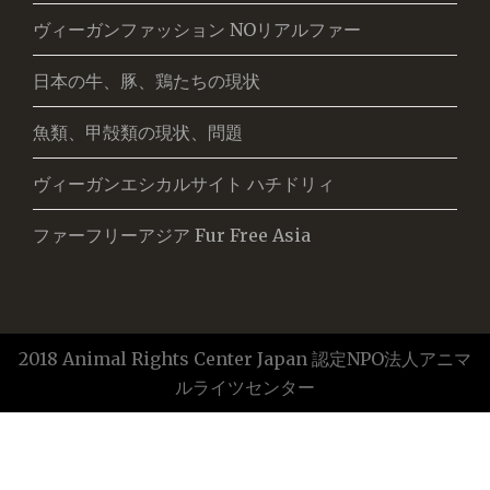
ヴィーガンファッション NOリアルファー
日本の牛、豚、鶏たちの現状
魚類、甲殻類の現状、問題
ヴィーガンエシカルサイト ハチドリィ
ファーフリーアジア Fur Free Asia
2018 Animal Rights Center Japan 認定NPO法人アニマ
ルライツセンター