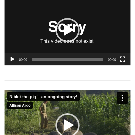
画
プ
レ
ー
ヤ
ー
00:00
00:00
動
画
プ
レ
ー
ヤ