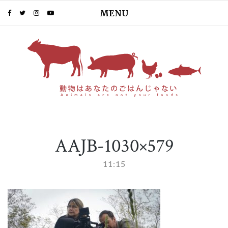
MENU
PIN IT
AAJB-1030×579
11:15