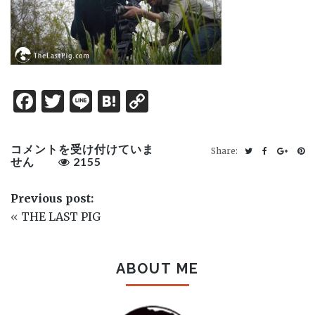
Facebook
Twitter
Line
Hatena
Copy
Link
AAJB-
コメントを受け付けていま
Share:
1030×579
せん
2155
は
Previous post:
«
THE LAST PIG
ABOUT ME