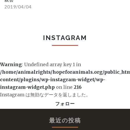
2019/04/04
INSTAGRAM
Warning
: Undefined array key 1 in
/home/animalrights/hopeforanimals.org/public_ht
content/plugins/wp-instagram-widget/wp-
instagram-widget.php
on line
216
Instagram は無効なデータを返しました。
フォロー
最近の投稿