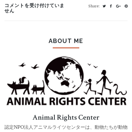
2018
コメントを受け付けていま
Share:
年
せん
の
プ
ラ
カ
ー
ABOUT ME
ド
大
賞
「肉
食
べ
る
な
ら
屠
殺
場
を
見
Animal Rights Center
学
す
べ
認定NPO法人アニマルライツセンターは、動物たちが動物