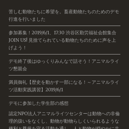
苦しむ動物たちに希望を。畜産動物たちのためのデモ
行進を行いました
参加募集！2019/6/1、17:30 渋谷区勤労福祉会館集合
JOIN US! 見捨てられている動物たちのために声を上
げよう！
デモ終了後はゆっくりみんなで話そう！アニマルライ
ツ懇親会
満員御礼【歴史を動かす一部になる！～アニマルライ
ツ活動実践講習】2019/6/1
デモに参加した学生部の感想
認定NPO法人アニマルライツセンターは動物への非倫
理的扱いをなくし、動物が動物らしくいられるような
権利と尊厳を守る活動を通し、人と動物が穏やかに共