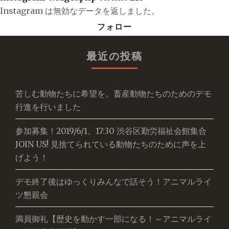
Instagram は無効なデータを返しました。
フォロー
最近の投稿
苦しむ動物たちに希望を。畜産動物たちのためのデモ
行進を行いました
参加募集！2019/6/1、17:30 渋谷区勤労福祉会館集合
JOIN US! 見捨てられている動物たちのために声を上
げよう！
デモ終了後はゆっくりみんなで話そう！アニマルライ
ツ懇親会
満員御礼【歴史を動かす一部になる！～アニマルライ