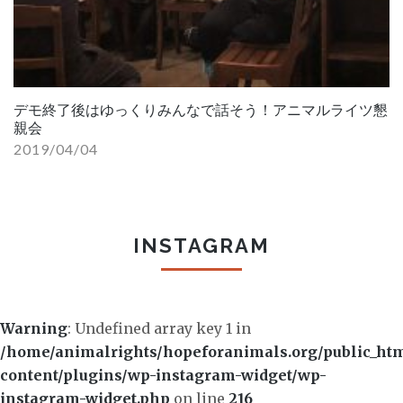
デモ終了後はゆっくりみんなで話そう！アニマルライツ懇
親会
2019/04/04
INSTAGRAM
Warning
: Undefined array key 1 in
/home/animalrights/hopeforanimals.org/public_ht
content/plugins/wp-instagram-widget/wp-
instagram-widget.php
on line
216