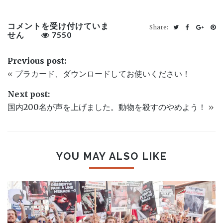
2018
コメントを受け付けていま
Share:
年
せん
7550
の
プ
Previous post:
ラ
カ
«
プラカード、ダウンロードしてお使いください！
ー
ド
Next post:
大
賞
国内200名が声を上げました。動物を殺すのやめよう！
»
「肉
食
べ
る
な
YOU MAY ALSO LIKE
ら
屠
殺
場
PIN IT
を
見
学
す