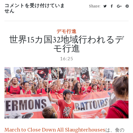
2018
コメントを受け付けていま
Share:
年
せん
の
プ
ラ
デモ行進
カ
ー
世界15カ国32地域行われるデ
ド
モ行進
大
賞
「肉
16:25
食
べ
る
PIN IT
な
ら
屠
殺
場
を
見
学
す
べ
March to Close Down All Slaughterhouses
は、食の