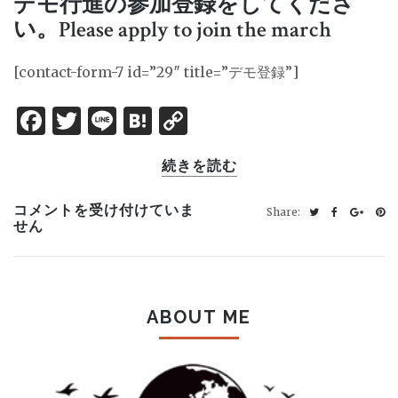
デモ行進の参加登録をしてくださ
い。Please apply to join the march
[contact-form-7 id=”29″ title=”デモ登録”]
Facebook
Twitter
Line
Hatena
Copy
Link
続きを読む
世
コメントを受け付けていま
Share:
界
せん
15
カ
国
32
地
ABOUT ME
域
行
わ
れ
る