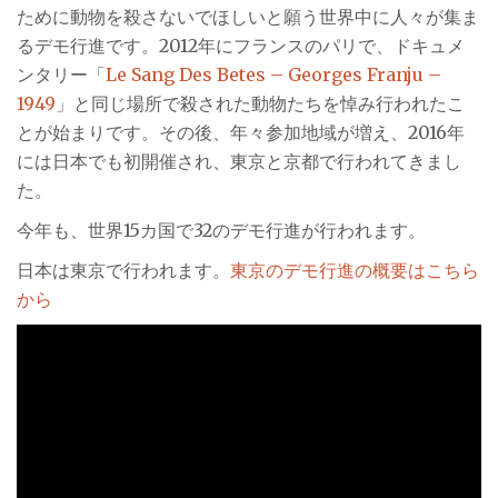
し！」
ために動物を殺さないでほしいと願う世界中に人々が集ま
は
るデモ行進です。2012年にフランスのパリで、ドキュメ
ンタリー「
Le Sang Des Betes – Georges Franju –
1949
」と同じ場所で殺された動物たちを悼み行われたこ
とが始まりです。その後、年々参加地域が増え、2016年
には日本でも初開催され、東京と京都で行われてきまし
た。
今年も、世界15カ国で32のデモ行進が行われます。
日本は東京で行われます。
東京のデモ行進の概要はこちら
から