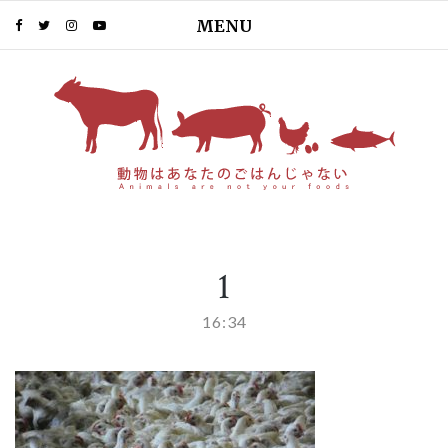
MENU
PIN IT
1
16:34