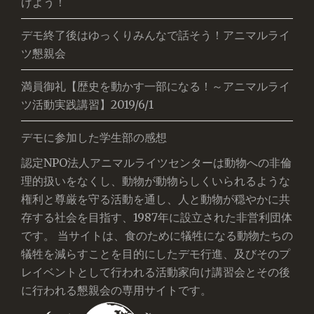
げよう！
デモ終了後はゆっくりみんなで話そう！アニマルライ
ツ懇親会
満員御礼【歴史を動かす一部になる！～アニマルライ
ツ活動実践講習】2019/6/1
デモに参加した学生部の感想
認定NPO法人アニマルライツセンターは動物への非倫
理的扱いをなくし、動物が動物らしくいられるような
権利と尊厳を守る活動を通し、人と動物が穏やかに共
存する社会を目指す、1987年に設立された非営利団体
です。 当サイトは、食のために犠牲になる動物たちの
犠牲を減らすことを目的にしたデモ行進、及びそのプ
レイベントとして行われる活動家向け講習会とその後
に行われる懇親会の専用サイトです。