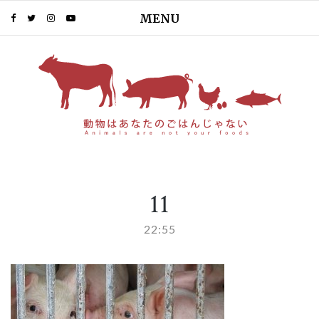
MENU
PIN IT
11
22:55