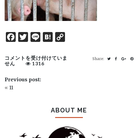
Facebook
Twitter
Line
Hatena
Copy
Link
11
コメントを受け付けていま
Share:
は
せん
1316
Previous post:
«
11
ABOUT ME